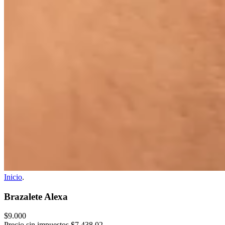
Inicio
.
Brazalete Alexa
$9.000
Precio sin impuestos
$7.438,02